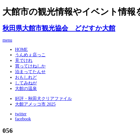
大館市の観光情報やイベント情報
秋田県大館市観光協会 どだすか大館
menu
HOME
うんめぇ店っこ
見でけれ
買ってけねしか
泊まってたんせ
おもしれど
してみねが
大館の温泉
好評・秋田犬クリアファイル
大館アメッコ市 2025
twitter
facebook
056