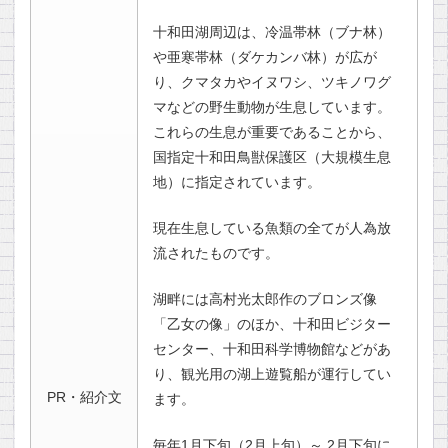
十和田湖周辺は、冷温帯林（ブナ林）
や亜寒帯林（ダケカンバ林）が広が
り、クマタカやイヌワシ、ツキノワグ
マなどの野生動物が生息しています。
これらの生息が重要であることから、
国指定十和田鳥獣保護区（大規模生息
地）に指定されています。
現在生息している魚類の全てが人為放
流されたものです。
湖畔には高村光太郎作のブロンズ像
「乙女の像」のほか、十和田ビジター
センター、十和田科学博物館などがあ
り、観光用の湖上遊覧船が運行してい
PR・紹介文
ます。
毎年1月下旬（2月上旬）～ 2月下旬に