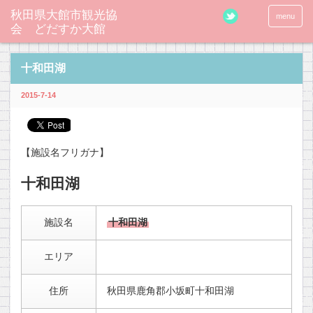
秋田県大館市観光協
menu
会 どだすか大館
十和田湖
2015-7-14
【施設名フリガナ】
十和田湖
施設名
十和田湖
エリア
住所
秋田県鹿角郡小坂町十和田湖