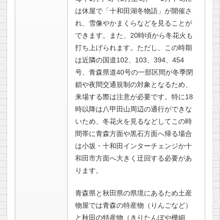
は休屋で「十和田湖冬物語」が開催さ
れ、雪像やかまくらなどを見ることが
できます。また、20時頃から冬花火も
打ち上げられます。ただし、この時期
は近隣の国道102、103、394、454
号、青森県道40号の一部区間が冬季閉
鎖や夜間交通規制の対象となるため、
来場する際は注意が必要です。特に18
時以降は八甲田山周辺の通行ができな
いため、冬花火を見るなどしてこの時
間帯に青森方面や黒石方面へ帰る場合
は小坂・十和田インターチェンジか十
和田市方面へ大きく迂回する必要があ
ります。
青森県と秋田県の県境にあるため土産
物屋では青森の特産物（りんごなど）
と秋田の特産物（きりたんぽや樺細