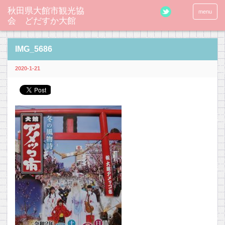
秋田県大館市観光協
menu
会 どだすか大館
IMG_5686
2020-1-21