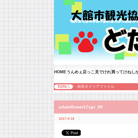
HOME
うんめぇ店っこ
見でけれ
買ってけねし
好評・秋田犬クリアファイル
odateflower17spr_09
2017-4-18