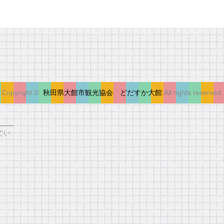
Copyright ©
秋田県大館市観光協会 どだすか大館
All rights reserved.
会
てい