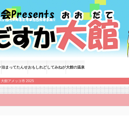
か
泊まってたんせ
おもしれど
してみねが
大館の温泉
大館アメッコ市 2025