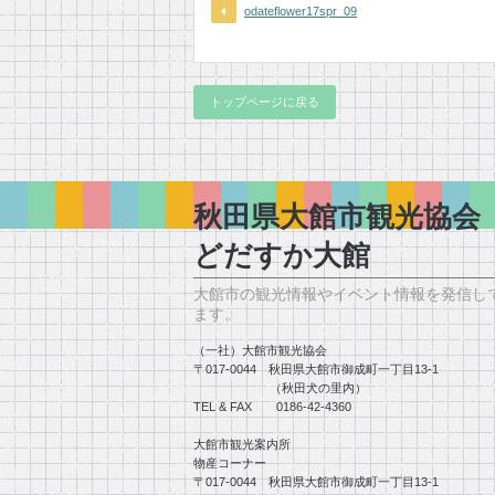
odateflower17spr_09
トップページに戻る
秋田県大館市観光協
どだすか大館
大館市の観光情報やイベント情報を発信し
ます。
（一社）大館市観光協会
〒017-0044 秋田県大館市御成町一丁目13-1
（秋田犬の里内）
TEL & FAX 0186-42-4360
大館市観光案内所
物産コーナー
〒017-0044 秋田県大館市御成町一丁目13-1