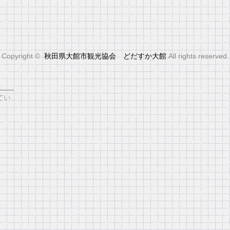
Copyright ©
秋田県大館市観光協会 どだすか大館
All rights reserved.
会
てい