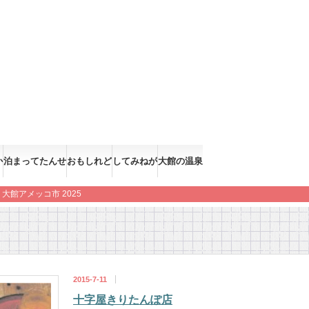
か
泊まってたんせ
おもしれど
してみねが
大館の温泉
大館アメッコ市 2025
2015-7-11
十字屋きりたんぽ店