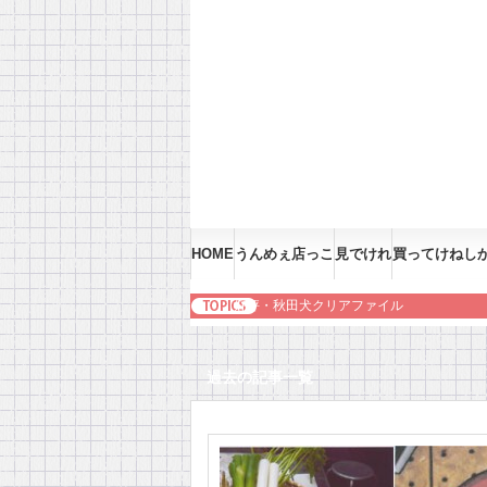
HOME
うんめぇ店っこ
見でけれ
買ってけねし
好評・秋田犬クリアファイル
過去の記事一覧