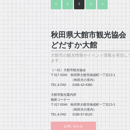
«
1
2
3
»
秋田県大館市観光協
どだすか大館
大館市の観光情報やイベント情報を発信し
ます。
（一社）大館市観光協会
〒017-0044 秋田県大館市御成町一丁目13-1
（秋田犬の里内）
TEL & FAX 0186-42-4360
大館市観光案内所
物産コーナー
〒017-0044 秋田県大館市御成町一丁目13-1
（秋田犬の里内）
TEL & FAX 0186-57-8120
お問い合わせ