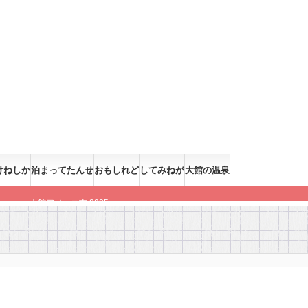
けねしか
泊まってたんせ
おもしれど
してみねが
大館の温泉
大館アメッコ市 2025