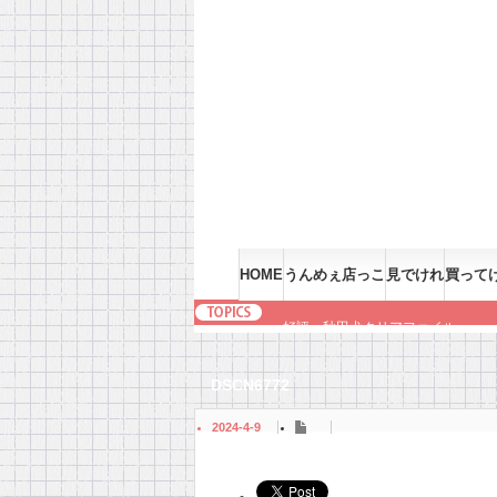
HOME
うんめぇ店っこ
見でけれ
買って
好評・秋田犬クリアファイル
DSCN6772
2024-4-9