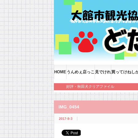
HOME
うんめぇ店っこ
見でけれ
買ってけねし
好評・秋田犬クリアファイル
IMG_0454
2017-8-3