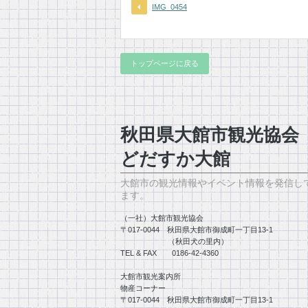
IMG_0454
トップページに戻る
秋田県大館市観光協
どだすか大館
大館市の観光情報やイベント情報を発信し
ます。
（一社）大館市観光協会
〒017-0044 秋田県大館市御成町一丁目13-1
（秋田犬の里内）
TEL & FAX 0186-42-4360
大館市観光案内所
物産コーナー
〒017-0044 秋田県大館市御成町一丁目13-1