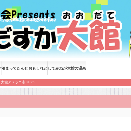
か
泊まってたんせ
おもしれど
してみねが
大館の温泉
大館アメッコ市 2025