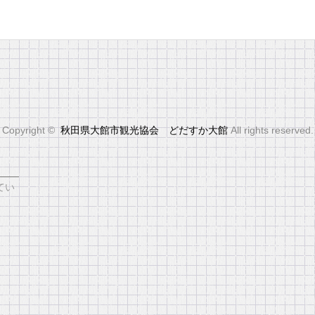
Copyright ©
秋田県大館市観光協会 どだすか大館
All rights reserved.
会
てい