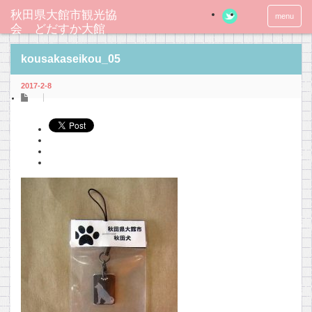
秋田県大館市観光協
menu
会 どだすか大館
kousakaseikou_05
2017-2-8