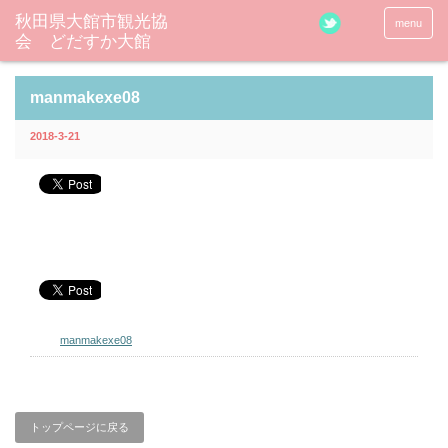
秋田県大館市観光協
menu
会 どだすか大館
manmakexe08
2018-3-21
manmakexe08
トップページに戻る