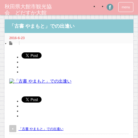
秋田県大館市観光協
menu
会 どだすか大館
「古書 やまもと」での出逢い
2016-6-23
「古書 やまもと」での出逢い