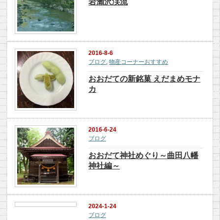
岩瀨沢渓流
2016-8-6
ブログ
,
物産コーナーおすすめ
おおだての新銘菓 えだまめモナ
カ
2016-6-24
ブログ
おおだて神社めぐり～曲田八幡
神社編～
2024-1-24
ブログ