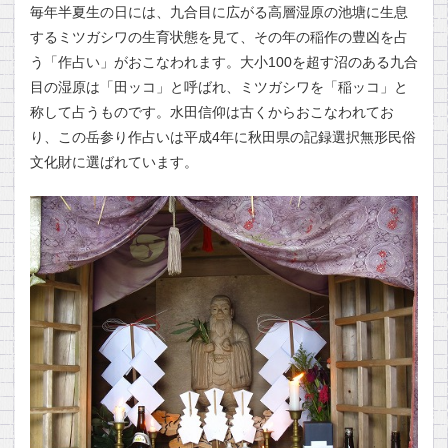
毎年半夏生の日には、九合目に広がる高層湿原の池塘に生息
するミツガシワの生育状態を見て、その年の稲作の豊凶を占
う「作占い」がおこなわれます。大小100を超す沼のある九合
目の湿原は「田ッコ」と呼ばれ、ミツガシワを「稲ッコ」と
称して占うものです。水田信仰は古くからおこなわれてお
り、この岳参り作占いは平成4年に秋田県の記録選択無形民俗
文化財に選ばれています。