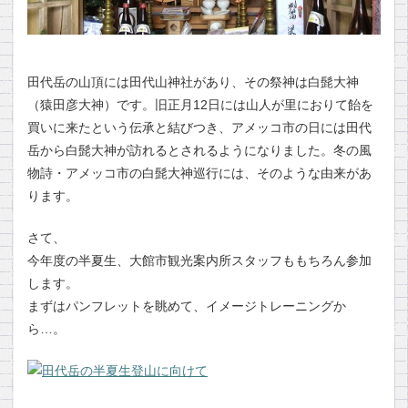
田代岳の山頂には田代山神社があり、その祭神は白髭大神
（猿田彦大神）です。旧正月12日には山人が里におりて飴を
買いに来たという伝承と結びつき、アメッコ市の日には田代
岳から白髭大神が訪れるとされるようになりました。冬の風
物詩・アメッコ市の白髭大神巡行には、そのような由来があ
ります。
さて、
今年度の半夏生、大館市観光案内所スタッフももちろん参加
します。
まずはパンフレットを眺めて、イメージトレーニングか
ら…。