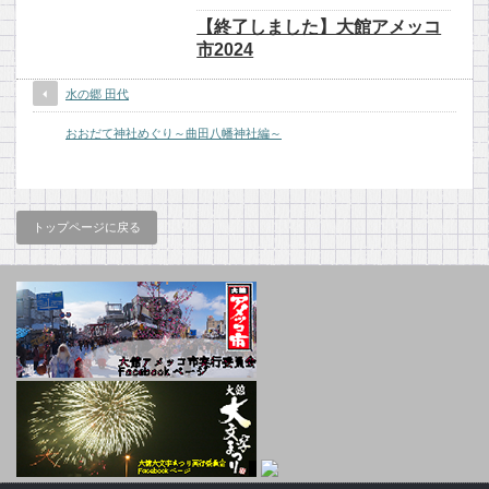
【終了しました】大館アメッコ
市2024
水の郷 田代
おおだて神社めぐり～曲田八幡神社編～
トップページに戻る