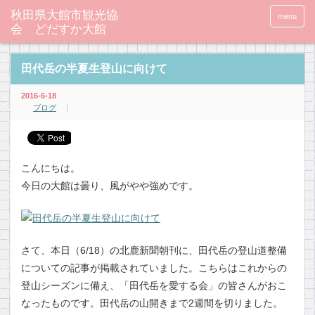
秋田県大館市観光協
menu
会 どだすか大館
田代岳の半夏生登山に向けて
2016-6-18
ブログ
こんにちは。
今日の大館は曇り、風がやや強めです。
さて、本日（6/18）の北鹿新聞朝刊に、田代岳の登山道整備
についての記事が掲載されていました。こちらはこれからの
登山シーズンに備え、「田代岳を愛する会」の皆さんがおこ
なったものです。田代岳の山開きまで2週間を切りました。